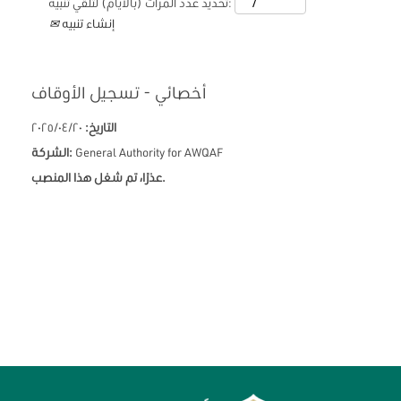
تحديد عدد المرات (بالأيام) لتلقي تنبيه:
إنشاء تنبيه
أخصائي - تسجيل الأوقاف
التاريخ:
٢٠‏/٠٤‏/٢٠٢٥
General Authority for AWQAF
الشركة:
عذرًا، تم شغل هذا المنصب.