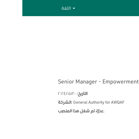
اللغة
بحث حسب الكلمة الأساسية
إظهار خيارات أكثر
نبيه
تحديد عدد المرات (بالأيام) لتلقي تنبيه:
Senior Manager - Empowerment 
التاريخ:
٢٠‏/٠٥‏/٢٠٢٤
General Authority for AWQAF
الشركة:
عذرًا، تم شغل هذا المنصب.