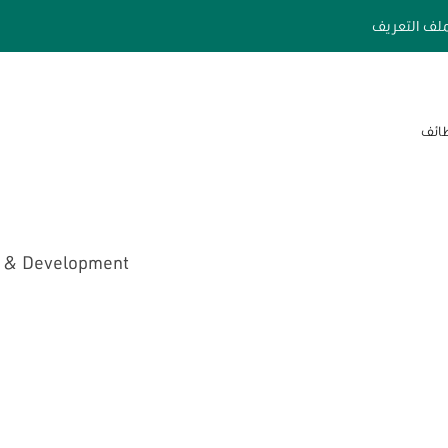
لف التعريف
إنشاء ت
& Development ‎