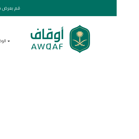
قم بعرض م
مسح
الوظائف